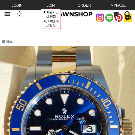
LOGIN
JOIN
ORDER
MYPAGE
★회원가입
시 현금
50,000원 즉
시적립
롤렉스