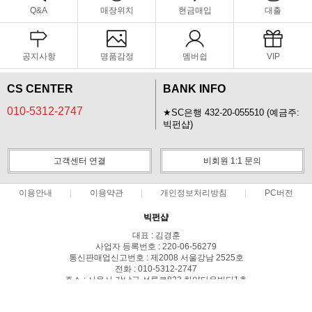
Q&A
매장위치
현금매입
대출
공지사항
명품감정
멤버쉽
VIP
CS CENTER
BANK INFO
010-5312-2747
★SC은행 432-20-055510 (예금주:
빅펀샵)
고객센터 연결
비회원 1:1 문의
이용안내
이용약관
개인정보처리방침
PC버전
빅펀샵
대표 : 김경훈
사업자 등록번호 : 220-06-56279
통신판매업신고번호 : 제2008 서울강남 2525호
전화 : 010-5312-2747
주소 : 서울시 강남구 선릉로823 한양타운빌딩1층
COPYRIGHT(C)빅펀샵 ALL RIGHTS RESERVED.