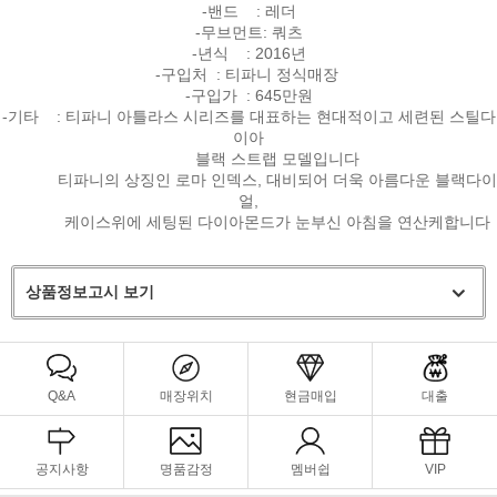
-밴드 : 레더
-무브먼트: 쿼츠
-년식 : 2016년
-구입처 : 티파니 정식매장
-구입가 : 645만원
-기타 : 티파니 아틀라스 시리즈를 대표하는 현대적이고 세련된 스틸다
이아
블랙 스트랩 모델입니다
티파니의 상징인 로마 인덱스, 대비되어 더욱 아름다운 블랙다이
얼,
케이스위에 세팅된 다이아몬드가 눈부신 아침을 연산케합니다
상품정보고시 보기
Q&A
매장위치
현금매입
대출
공지사항
명품감정
멤버쉽
VIP