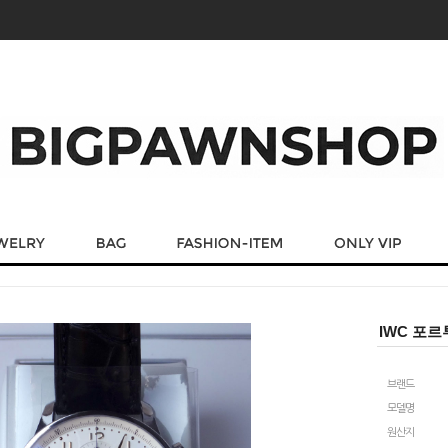
IWC 포르
브랜드
모델명
원산지