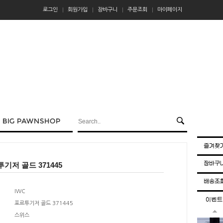
로그인
회원가입
장바구니
주문조회
마이페이지
투기저 골드 371445
IWC
포르투기저 골드 371445
스위스