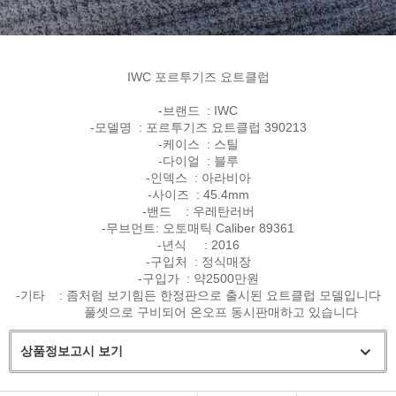
IWC 포르투기즈 요트클럽
-브랜드 : IWC
-모델명 : 포르투기즈 요트클럽 390213
-케이스 : 스틸
-다이얼 : 블루
-인덱스 : 아라비아
-사이즈 : 45.4mm
-밴드 : 우레탄러버
-무브먼트: 오토매틱 Caliber 89361
-년식 : 2016
-구입처 : 정식매장
-구입가 : 약2500만원
-기타 : 좀처럼 보기힘든 한정판으로 출시된 요트클럽 모델입니다
풀셋으로 구비되어 온오프 동시판매하고 있습니다
상품정보고시 보기