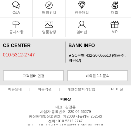
Q&A
매장위치
현금매입
대출
공지사항
명품감정
멤버쉽
VIP
CS CENTER
BANK INFO
010-5312-2747
★SC은행 432-20-055510 (예금주:
빅펀샵)
고객센터 연결
비회원 1:1 문의
이용안내
이용약관
개인정보처리방침
PC버전
빅펀샵
대표 : 김경훈
사업자 등록번호 : 220-06-56279
통신판매업신고번호 : 제2008 서울강남 2525호
전화 : 010-5312-2747
주소 : 서울시 강남구 선릉로823 한양타운빌딩1층