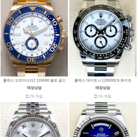
롤렉스 요트마스터2 126688 옐로 골드
롤렉스 데이토나 126500LN 화이트
매장상담
매장상담
1% 적립
1% 적립