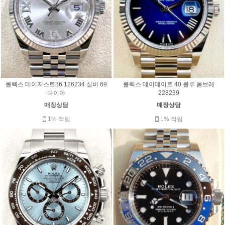
롤렉스 데이저스트36 126234 실버 69
롤렉스 데이데이트 40 블루 옴브레
다이아
228239
매장상담
매장상담
1% 적립
1% 적립