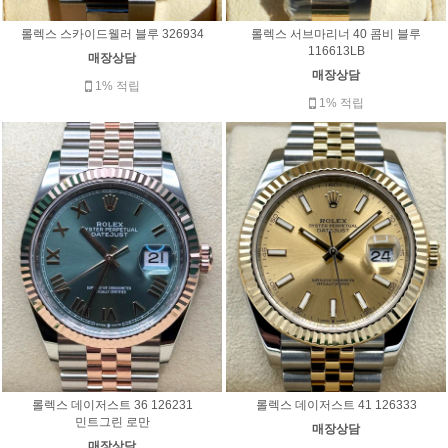
롤렉스 스카이드웰러 블루 326934
롤렉스 서브마리너 40 콤비 블루
116613LB
매장상담
매장상담
1% 적립
1% 적립
롤렉스 데이저스트 36 126231
롤렉스 데이저스트 41 126333
민트그린 로만
매장상담
매장상담