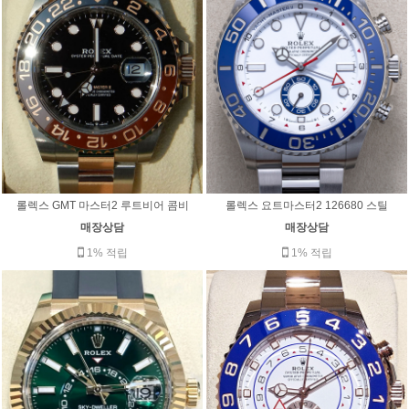
롤렉스 GMT 마스터2 루트비어 콤비
롤렉스 요트마스터2 126680 스틸
매장상담
매장상담
1% 적립
1% 적립