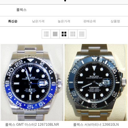
롤렉스
최신순
낮은가격
높은가격
판매순위
상품명
롤렉스 GMT 마스터2 126710BLNR
롤렉스 서브마리너 126610LN