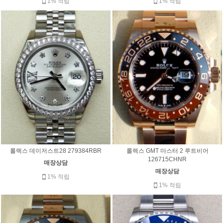
1% 적립
1% 적립
롤렉스 GMT 마스터 2 루트비어
롤렉스 데이저스트28 279384RBR
126715CHNR
매장상담
매장상담
1% 적립
1% 적립