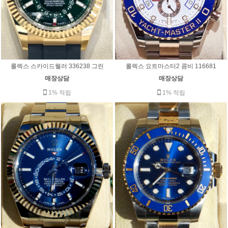
롤렉스 스카이드웰러 336238 그린
롤렉스 요트마스터2 콤비 116681
매장상담
매장상담
1% 적립
1% 적립