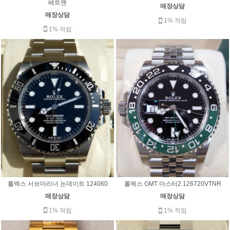
배트맨
매장상담
매장상담
1% 적립
1% 적립
롤렉스 서브마리너 논데이트 124060
롤렉스 GMT 마스터2 126720VTNR
매장상담
매장상담
1% 적립
1% 적립