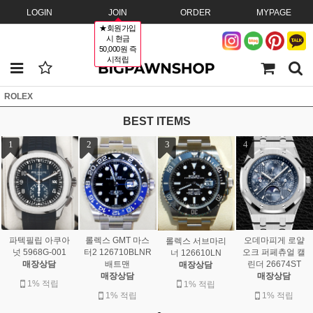
LOGIN
JOIN
ORDER
MYPAGE
★회원가입
시 현금
50,000원 즉
시적립
ROLEX
BEST ITEMS
1
2
3
4
롤렉스 GMT 마스
파텍필립 아쿠아
오데마피게 로얄
롤렉스 서브마리
터2 126710BLNR
넛 5968G-001
오크 퍼페츄얼 캘
너 126610LN
배트맨
매장상담
린더 26674ST
매장상담
매장상담
매장상담
1% 적립
1% 적립
1% 적립
1% 적립