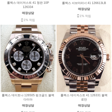
롤렉스 데이저스트 41 청판 10P
롤렉스 서브마리너 41 126613LB
126334
매장상담
매장상담
1% 적립
1% 적립
롤렉스 데이토나 126505 핑크골드 블랙
롤렉스 데이저스트 41 126331 블랙
다이아
로만
매장상담
매장상담