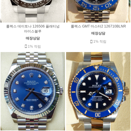
롤렉스 데이토나 126506 플래티넘
롤렉스 GMT 마스터2 126710BLNR
아이스블루
매장상담
매장상담
1% 적립
1% 적립