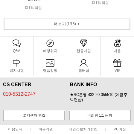
1% 적립
1% 적립
더보기
(
1
/
15
)
+
Q&A
매장위치
현금매입
대출
공지사항
명품감정
멤버쉽
VIP
CS CENTER
BANK INFO
010-5312-2747
★SC은행 432-20-055510 (예금주:
빅펀샵)
고객센터 연결
비회원 1:1 문의
이용안내
이용약관
개인정보처리방침
PC버전